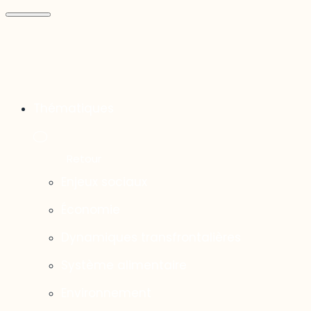
Thématiques
Enjeux sociaux
Économie
Dynamiques transfrontalières
Système alimentaire
Environnement