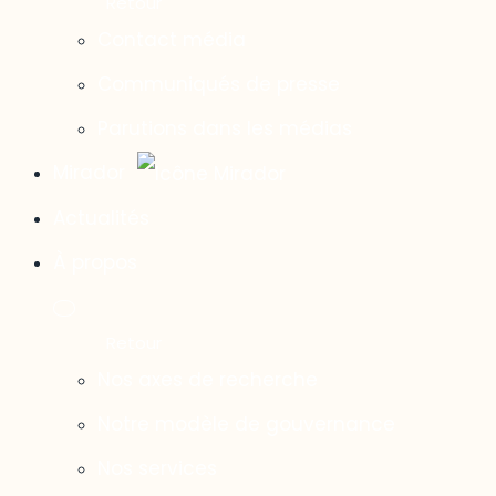
Contact média
Communiqués de presse
Parutions dans les médias
Mirador
Actualités
À propos
Nos axes de recherche
Notre modèle de gouvernance
Nos services