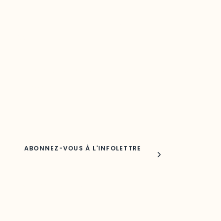
Restez à l’affût du développement de
votre région
Découvrez les toutes dernières nouvelles de l’ODO.
Adresse courriel
Nom
Joindre l'ODO