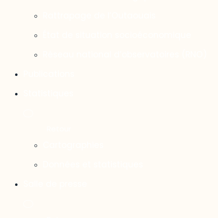
Rattrapage de l’Outaouais
État de situation socioéconomique
Réseau national d’observatoires (RNO)
Publications
Statistiques
Cartographies
Données et statistiques
Salle de presse