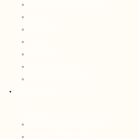
Aménagement du territoire
Santé
Éducation
Culture
Logement
Sociodémographie
Secteurs économiques
Projets phares
Portrait des communautés
Transition socioécologique