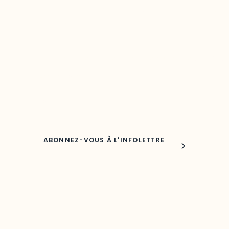
Restez à l’affût du développement de 
région
Découvrez les toutes dernières nouvelles de l’ODO.
Adresse courriel
Nom