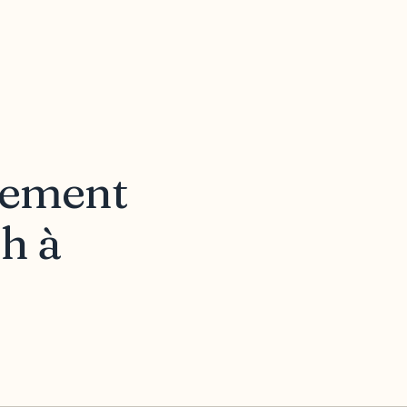
ppement
ch à