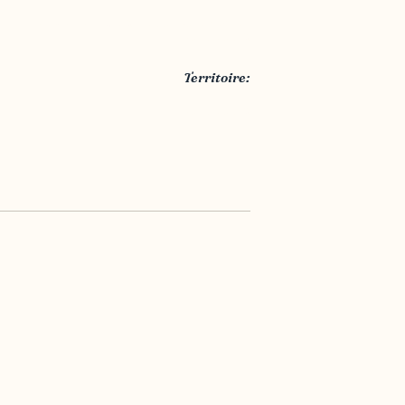
UQO - Université du Québec en
Outaouais
Territoire:
Outaouais