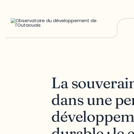
La souverain
dans une pe
développeme
durable : le