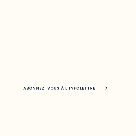
Restez à l’affût du développement
de votre région
Découvrez les toutes dernières nouvelles de
l’ODO.
Adresse courriel
Nom