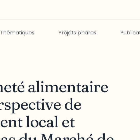
Thématiques
Projets phares
Publica
eté alimentaire
rspective de
nt local et
 cas du Marché de