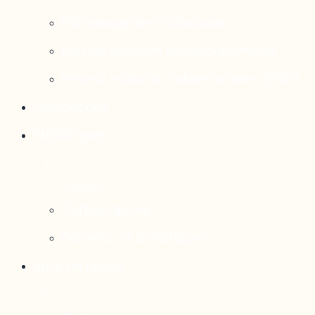
Rattrapage de l’Outaouais
État de situation socioéconomique
Réseau national d’observatoires (RNO)
Publications
Statistiques
Cartographies
Données et statistiques
Salle de presse