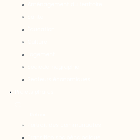
Aménagement du territoire
Santé
Éducation
Culture
Logement
Sociodémographie
Secteurs économiques
Projets phares
Portrait des communautés
Transition socioécologique