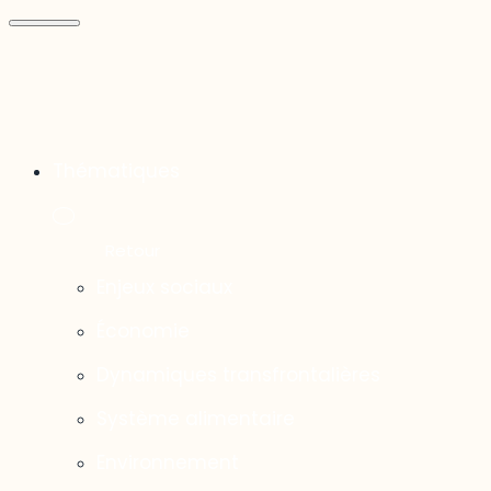
Thématiques
Enjeux sociaux
Économie
Dynamiques transfrontalières
Système alimentaire
Environnement