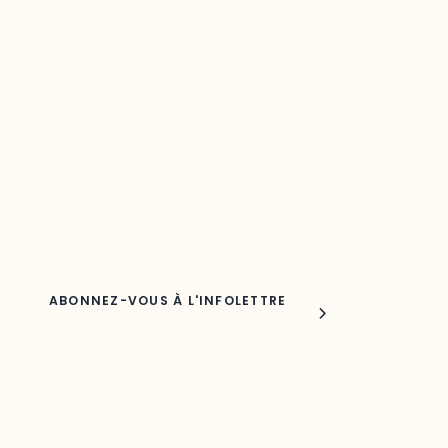
Restez à l’affût du développement de
votre région
Découvrez les toutes dernières nouvelles de l’ODO.
Adresse courriel
Nom
Joindre l'ODO