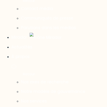
Contact média
Communiqués de presse
Parutions dans les médias
Mirador
Actualités
À propos
Nos axes de recherche
Notre modèle de gouvernance
Nos services