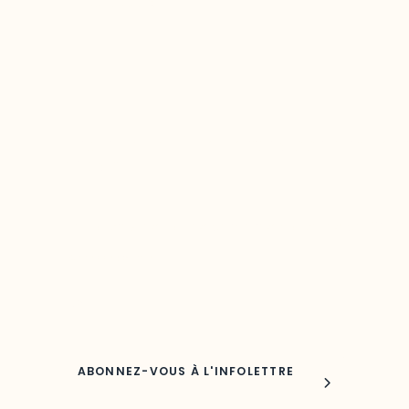
Restez à l’affût du développement de 
région
Découvrez les toutes dernières nouvelles de l’ODO.
Adresse courriel
Nom