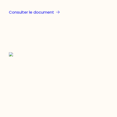
Consulter le document
Restez à l’affût du développement de
votre région