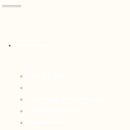
Thématiques
Enjeux sociaux
Économie
Dynamiques transfrontalières
Système alimentaire
Environnement