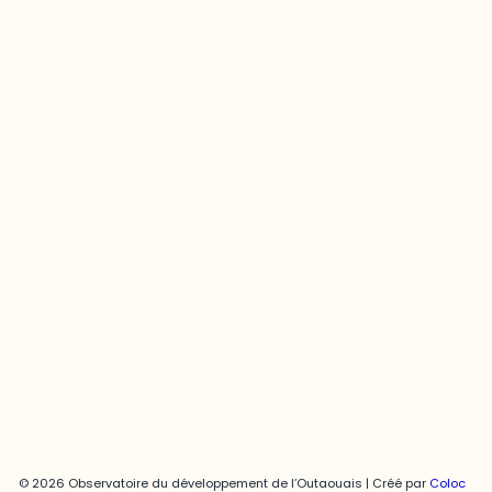
Questions générales
odooutaouais@uqo.ca
Contact média
Joani Vallespir
819-595-3900 | Poste 3222
joani.vallespir@uqo.ca
Politique de confidentialité
© 2026 Observatoire du développement de l’Outaouais | Créé par
Coloc