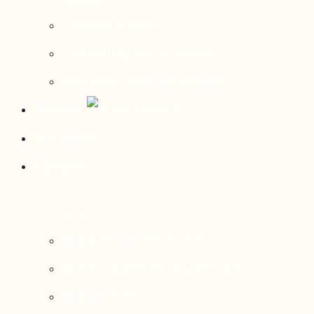
Contact média
Communiqués de presse
Parutions dans les médias
Mirador
Actualités
À propos
Nos axes de recherche
Notre modèle de gouvernance
Nos services