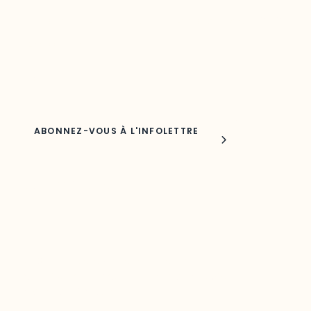
Découvrez les toutes dernières nouvelles de l’ODO.
Adresse courriel
Nom
Joindre l'ODO
283, boulevard Alexandre-Taché,
C.P. 1250, succursale Hull, bureau C-0330
Gatineau, QC J9A 1L8