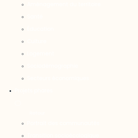
Aménagement du territoire
Santé
Éducation
Culture
Logement
Sociodémographie
Secteurs économiques
Projets phares
Portrait des communautés
Transition socioécologique