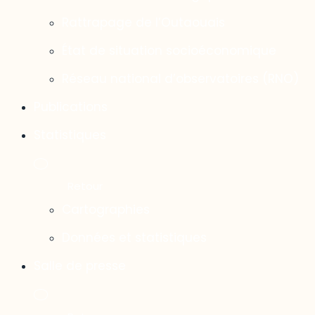
Rattrapage de l’Outaouais
État de situation socioéconomique
Réseau national d’observatoires (RNO)
Publications
Statistiques
Cartographies
Données et statistiques
Salle de presse