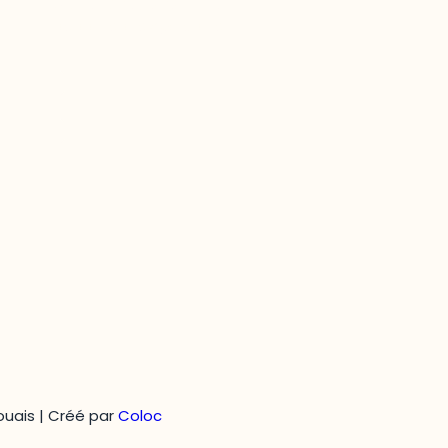
Questions générales
odooutaouais@uqo.ca
uais | Créé par
Coloc