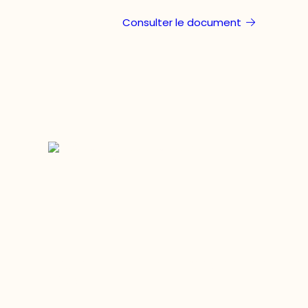
Consulter le document
Restez à l’affût du développement de 
région