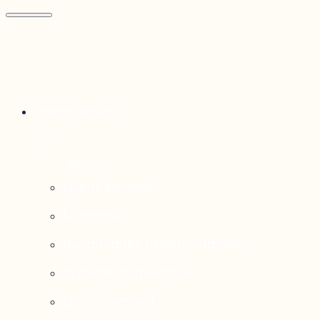
Thématiques
Enjeux sociaux
Économie
Dynamiques transfrontalières
Système alimentaire
Environnement