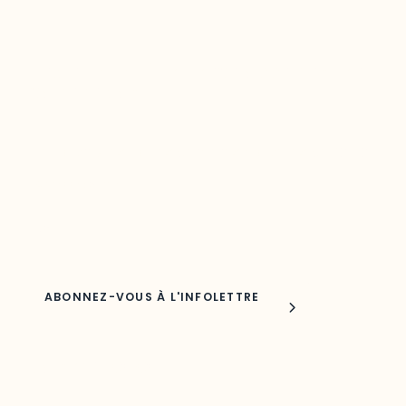
Restez à l’affût du développement de
votre région
Découvrez les toutes dernières nouvelles de l’ODO.
Adresse courriel
Nom
Joindre l'ODO