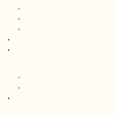
Rattrapage de l’Outaouais
État de situation socioéconomique
Réseau national d’observatoires (RNO)
Publications
Statistiques
Cartographies
Données et statistiques
Salle de presse