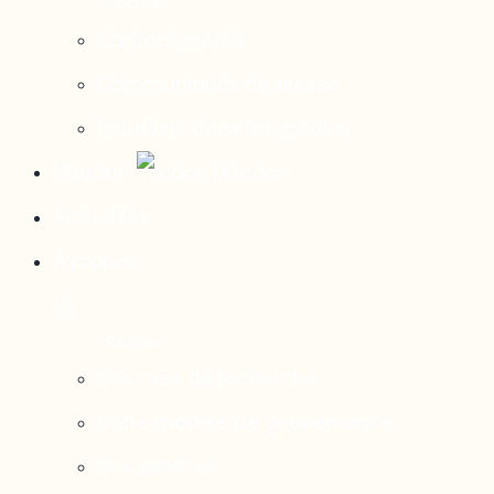
Contact média
Communiqués de presse
Parutions dans les médias
Mirador
Actualités
À propos
Nos axes de recherche
Notre modèle de gouvernance
Nos services