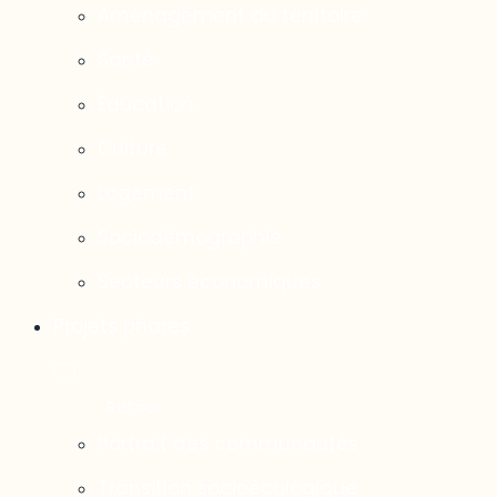
Aménagement du territoire
Santé
Éducation
Culture
Logement
Sociodémographie
Secteurs économiques
Projets phares
Portrait des communautés
Transition socioécologique