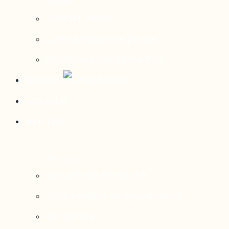
Contact média
Communiqués de presse
Parutions dans les médias
Mirador
Actualités
À propos
Nos axes de recherche
Notre modèle de gouvernance
Nos services