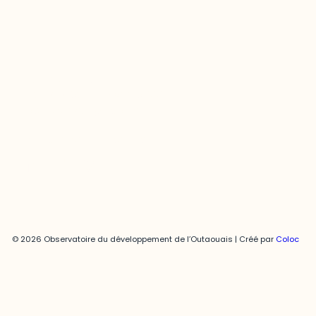
Contact média
Joani Vallespir
819-595-3900 | Poste 3222
joani.vallespir@uqo.ca
Politique de confidentialité
© 2026 Observatoire du développement de l’Outaouais | Créé par
Coloc