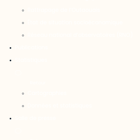
Rattrapage de l’Outaouais
État de situation socioéconomique
Réseau national d’observatoires (RNO)
Publications
Statistiques
Cartographies
Données et statistiques
Salle de presse