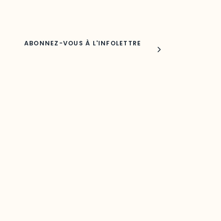
Nom
Joindre l'ODO
283, boulevard Alexandre-Taché,
C.P. 1250, succursale Hull, bureau C-0330
Gatineau, QC J9A 1L8
Questions générales
odooutaouais@uqo.ca