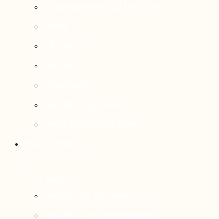
Aménagement du territoire
Santé
Éducation
Culture
Logement
Sociodémographie
Secteurs économiques
Projets phares
Portrait des communautés
Transition socioécologique