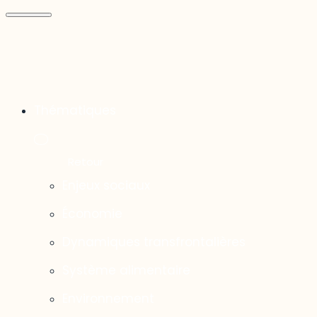
Thématiques
Enjeux sociaux
Économie
Dynamiques transfrontalières
Système alimentaire
Environnement