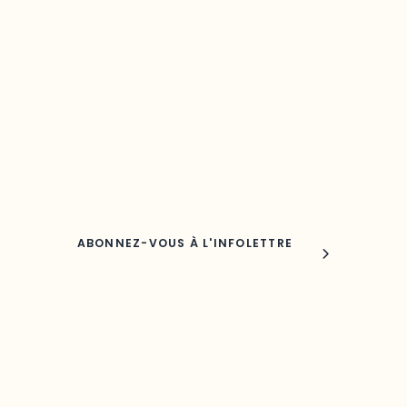
Restez à l’affût du développement de 
région
Découvrez les toutes dernières nouvelles de l’ODO.
Adresse courriel
Nom