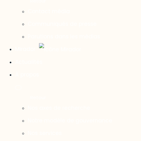
Contact média
Communiqués de presse
Parutions dans les médias
Mirador
Actualités
À propos
Nos axes de recherche
Notre modèle de gouvernance
Nos services