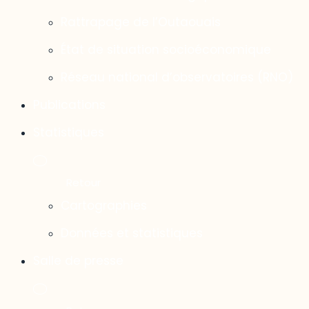
Rattrapage de l’Outaouais
État de situation socioéconomique
Réseau national d’observatoires (RNO)
Publications
Statistiques
Cartographies
Données et statistiques
Salle de presse