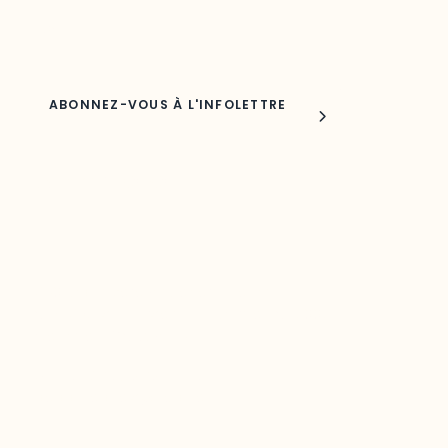
Nom
Joindre l'ODO
283, boulevard Alexandre-Taché,
C.P. 1250, succursale Hull, bureau C-0330
Gatineau, QC J9A 1L8
Questions générales
odooutaouais@uqo.ca