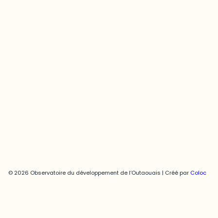
Contact média
Joani Vallespir
819-595-3900 | Poste 3222
joani.vallespir@uqo.ca
Politique de confidentialité
© 2026 Observatoire du développement de l’Outaouais | Créé par
Coloc