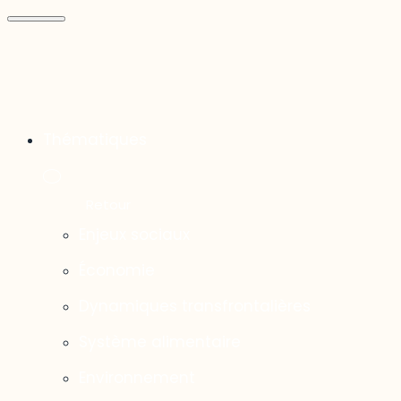
Thématiques
Enjeux sociaux
Économie
Dynamiques transfrontalières
Système alimentaire
Environnement