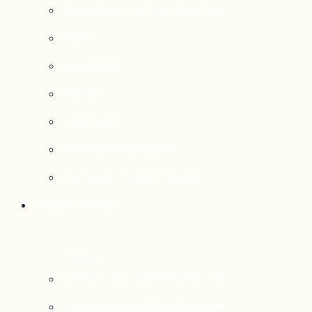
Aménagement du territoire
Santé
Éducation
Culture
Logement
Sociodémographie
Secteurs économiques
Projets phares
Portrait des communautés
Transition socioécologique