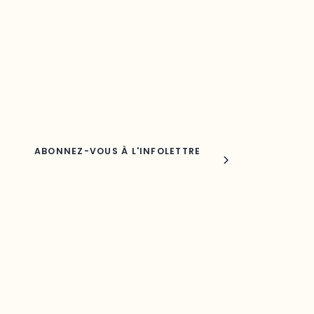
Découvrez les toutes dernières nouvelles de l’ODO.
Adresse courriel
Nom
Joindre l'ODO
283, boulevard Alexandre-Taché,
C.P. 1250, succursale Hull, bureau C-0330
Gatineau, QC J9A 1L8