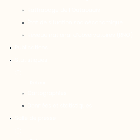
Rattrapage de l’Outaouais
État de situation socioéconomique
Réseau national d’observatoires (RNO)
Publications
Statistiques
Cartographies
Données et statistiques
Salle de presse