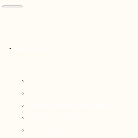
Thématiques
Enjeux sociaux
Économie
Dynamiques transfrontalières
Système alimentaire
Environnement