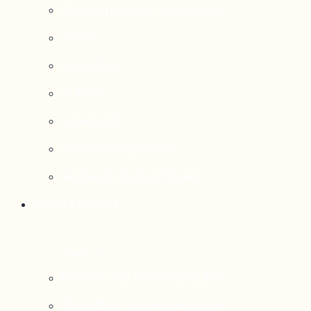
Aménagement du territoire
Santé
Éducation
Culture
Logement
Sociodémographie
Secteurs économiques
Projets phares
Portrait des communautés
Transition socioécologique