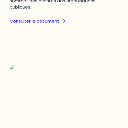
sommet des priorités des organisations
publiques.
Consulter le document
Restez à l’affût du développement de
votre région