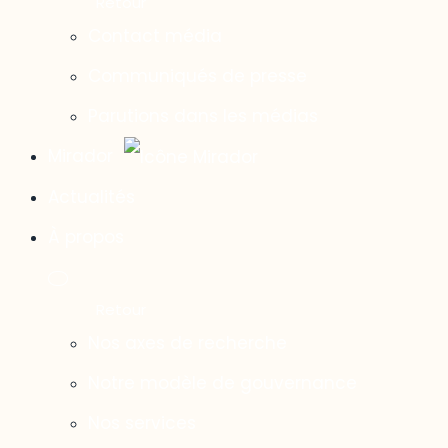
Contact média
Communiqués de presse
Parutions dans les médias
Mirador
Actualités
À propos
Nos axes de recherche
Notre modèle de gouvernance
Nos services