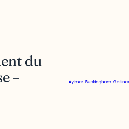
ment du
e –
Aylmer
,
Buckingham
,
Gatine