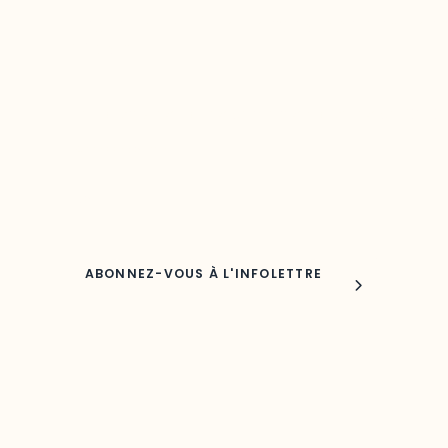
Restez à l’affût du développement de 
région
Découvrez les toutes dernières nouvelles de l’ODO.
Adresse courriel
Nom