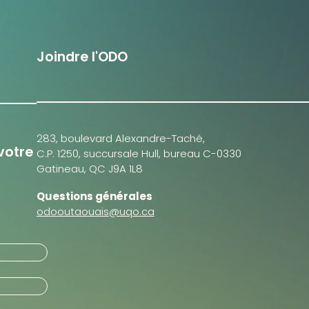
Joindre l'ODO
283, boulevard Alexandre-Taché,
votre
C.P. 1250, succursale Hull, bureau C-0330
Gatineau, QC J9A 1L8
Questions générales
odooutaouais@uqo.ca