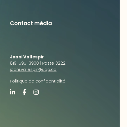
Contact média
Joani Vallespir
819-595-3900 | Poste 3222
joani.vallespir@uqo.ca
Politique de confidentialité