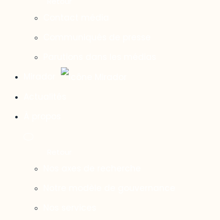
Contact média
Communiqués de presse
Parutions dans les médias
Mirador
Actualités
À propos
Nos axes de recherche
Notre modèle de gouvernance
Nos services