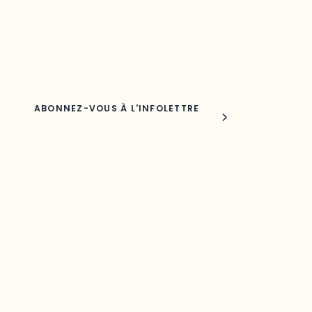
Adresse courriel
Nom
Joindre l'ODO
283, boulevard Alexandre-Taché,
C.P. 1250, succursale Hull, bureau C-0330
Gatineau, QC J9A 1L8
Questions générales