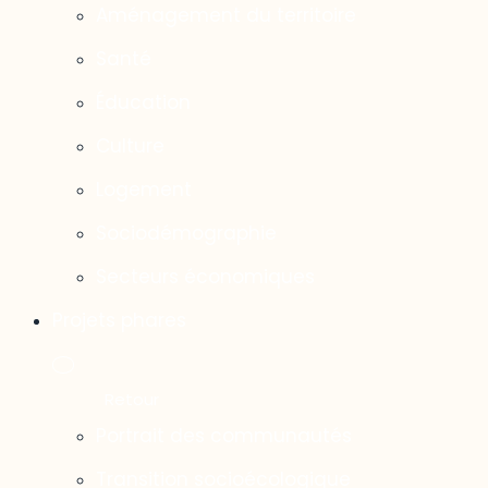
Aménagement du territoire
Santé
Éducation
Culture
Logement
Sociodémographie
Secteurs économiques
Projets phares
Portrait des communautés
Transition socioécologique