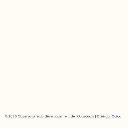
odooutaouais@uqo.ca
Contact média
Joani Vallespir
819-595-3900 | Poste 3222
joani.vallespir@uqo.ca
Politique de confidentialité
© 2026 Observatoire du développement de l’Outaouais | Créé par
Coloc