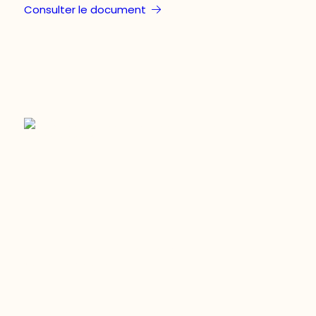
Consulter le document
Restez à l’affût du développement de
votre région
Découvrez les toutes dernières nouvelles de l’ODO.