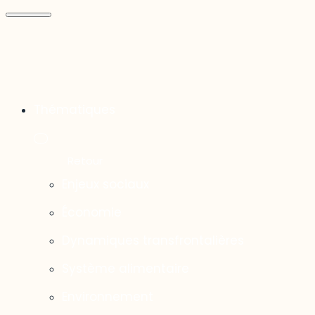
Thématiques
Enjeux sociaux
Économie
Dynamiques transfrontalières
Système alimentaire
Environnement