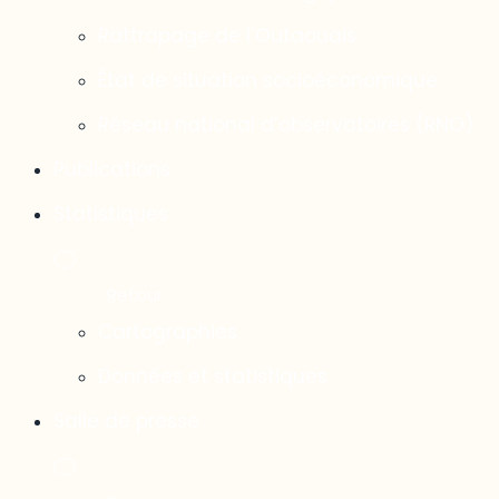
Rattrapage de l’Outaouais
État de situation socioéconomique
Réseau national d’observatoires (RNO)
Publications
Statistiques
Cartographies
Données et statistiques
Salle de presse