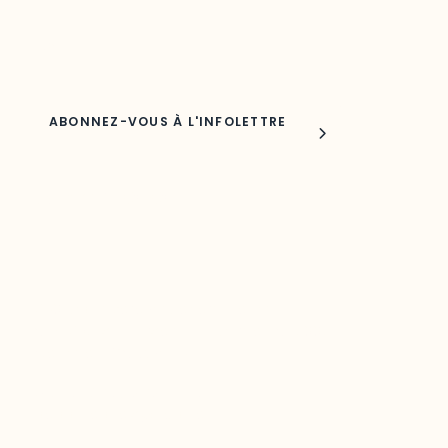
Nom
Joindre l'ODO
283, boulevard Alexandre-Taché,
C.P. 1250, succursale Hull, bureau C-0330
Gatineau, QC J9A 1L8
Questions générales
odooutaouais@uqo.ca