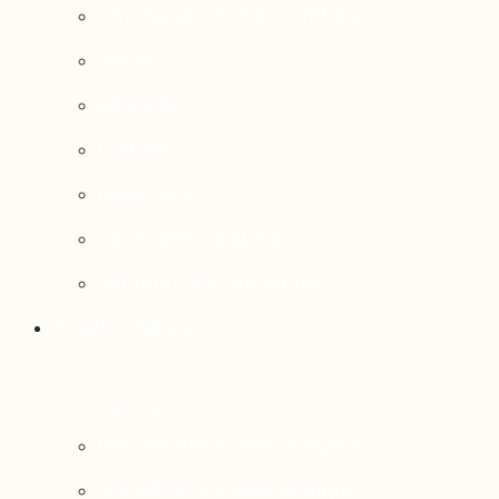
Aménagement du territoire
Santé
Éducation
Culture
Logement
Sociodémographie
Secteurs économiques
Projets phares
Portrait des communautés
Transition socioécologique