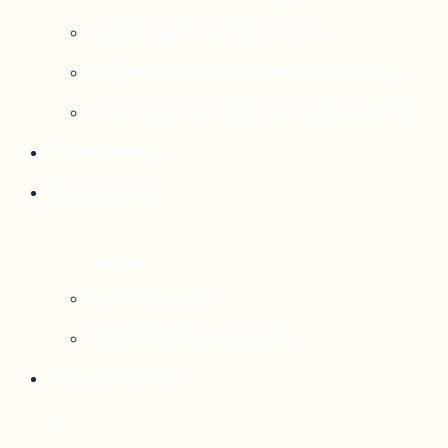
Rattrapage de l’Outaouais
État de situation socioéconomique
Réseau national d’observatoires (RNO)
Publications
Statistiques
Cartographies
Données et statistiques
Salle de presse