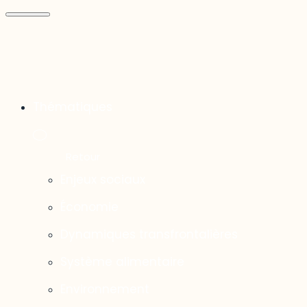
Thématiques
Enjeux sociaux
Économie
Dynamiques transfrontalières
Système alimentaire
Environnement