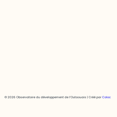
Contact média
Joani Vallespir
819-595-3900 | Poste 3222
joani.vallespir@uqo.ca
Politique de confidentialité
© 2026 Observatoire du développement de l’Outaouais | Créé par
Coloc