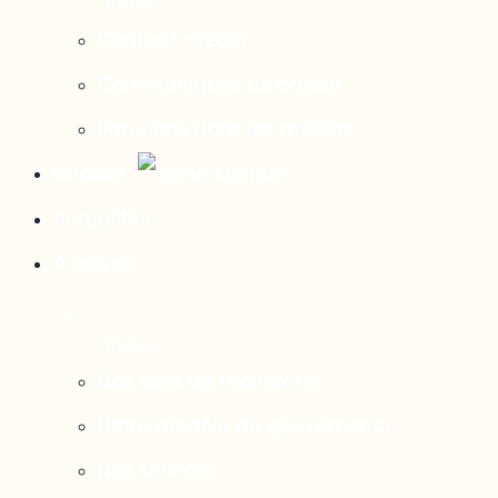
Contact média
Communiqués de presse
Parutions dans les médias
Mirador
Actualités
À propos
Nos axes de recherche
Notre modèle de gouvernance
Nos services