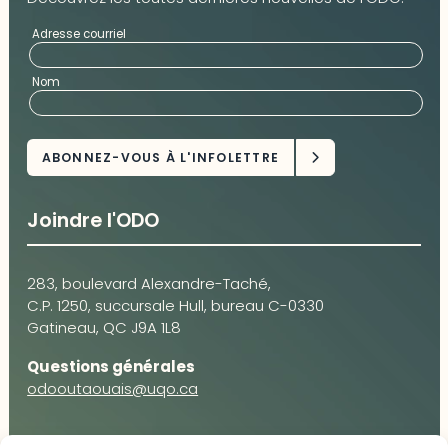
Adresse courriel
Nom
Joindre l'ODO
283, boulevard Alexandre-Taché,
C.P. 1250, succursale Hull, bureau C-0330
Gatineau, QC J9A 1L8
Questions générales
odooutaouais@uqo.ca
Contact média