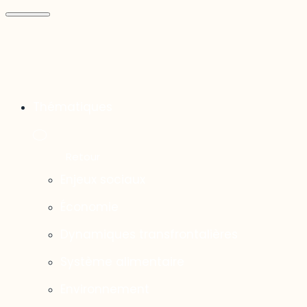
Thématiques
Enjeux sociaux
Économie
Dynamiques transfrontalières
Système alimentaire
Environnement