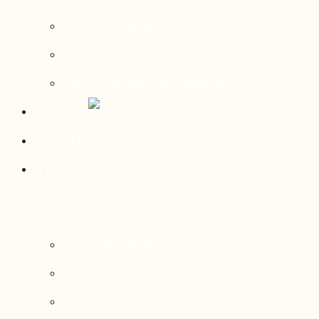
Contact média
Communiqués de presse
Parutions dans les médias
Mirador
Actualités
À propos
Nos axes de recherche
Notre modèle de gouvernance
Nos services