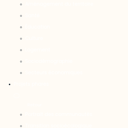
Aménagement du territoire
Santé
Éducation
Culture
Logement
Sociodémographie
Secteurs économiques
Projets phares
Portrait des communautés
Transition socioécologique