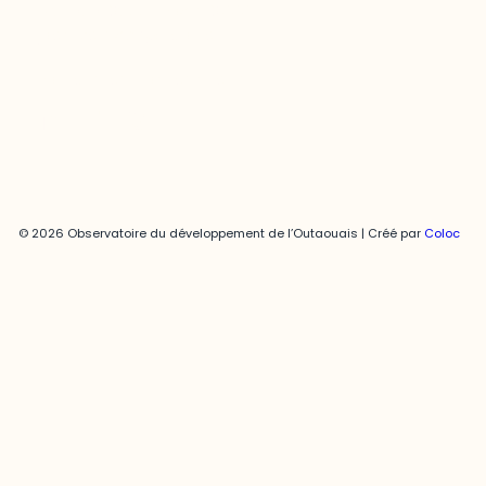
819-595-3900 | Poste 3222
joani.vallespir@uqo.ca
Politique de confidentialité
© 2026 Observatoire du développement de l’Outaouais | Créé par
Coloc