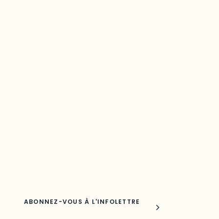
Restez à l’affût du développement de
votre région
Découvrez les toutes dernières nouvelles de l’ODO.
Adresse courriel
Nom