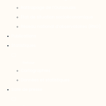
Rattrapage de l’Outaouais
État de situation socioéconomique
Réseau national d’observatoires (RNO)
Publications
Statistiques
Cartographies
Données et statistiques
Salle de presse