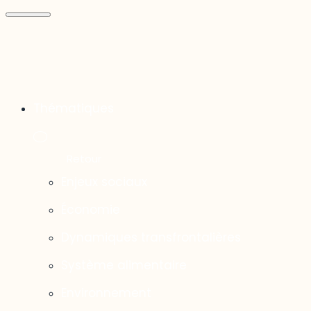
Thématiques
Enjeux sociaux
Économie
Dynamiques transfrontalières
Système alimentaire
Environnement