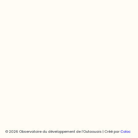
odooutaouais@uqo.ca
Contact média
Joani Vallespir
819-595-3900 | Poste 3222
joani.vallespir@uqo.ca
Politique de confidentialité
© 2026 Observatoire du développement de l’Outaouais | Créé par
Coloc