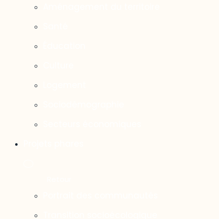
Aménagement du territoire
Santé
Éducation
Culture
Logement
Sociodémographie
Secteurs économiques
Projets phares
Portrait des communautés
Transition socioécologique