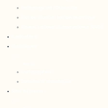
Rattrapage de l’Outaouais
État de situation socioéconomique
Réseau national d’observatoires (RNO)
Publications
Statistiques
Cartographies
Données et statistiques
Salle de presse