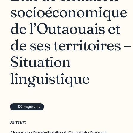
socioéconomique
de l’Outaouais et
de ses territoires –
Situation
linguistique
Démographie
Auteur:
Alexandre Dubé-Belzile et Chantale Doucet