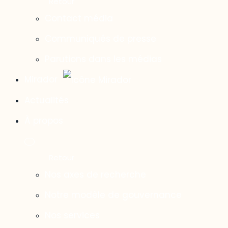
Contact média
Communiqués de presse
Parutions dans les médias
Mirador
Actualités
À propos
Nos axes de recherche
Notre modèle de gouvernance
Nos services