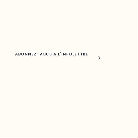
Découvrez les toutes dernières nouvelles de l’ODO.
Adresse courriel
Nom
Joindre l'ODO
283, boulevard Alexandre-Taché,
C.P. 1250, succursale Hull, bureau C-0330
Gatineau, QC J9A 1L8
Questions générales