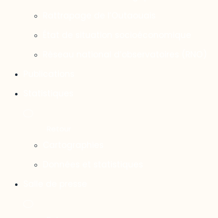
Rattrapage de l’Outaouais
État de situation socioéconomique
Réseau national d’observatoires (RNO)
Publications
Statistiques
Cartographies
Données et statistiques
Salle de presse