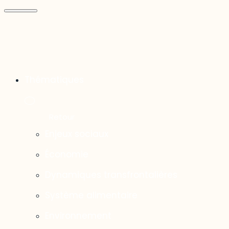
Thématiques
Enjeux sociaux
Économie
Dynamiques transfrontalières
Système alimentaire
Environnement