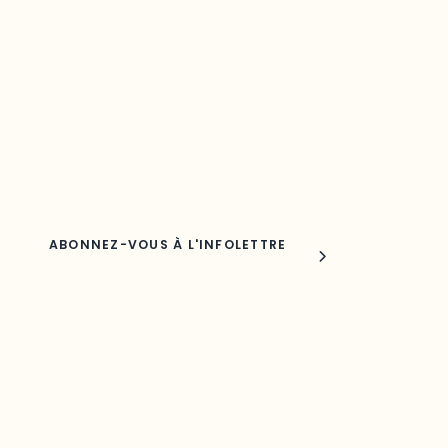
votre région
Découvrez les toutes dernières nouvelles de l’ODO.
Adresse courriel
Nom
Joindre l'ODO
283, boulevard Alexandre-Taché,