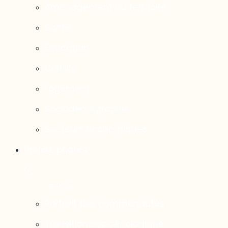
Aménagement du territoire
Santé
Éducation
Culture
Logement
Sociodémographie
Secteurs économiques
Projets phares
Portrait des communautés
Transition socioécologique