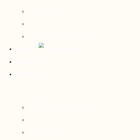
Contact média
Communiqués de presse
Parutions dans les médias
Mirador
Actualités
À propos
Nos axes de recherche
Notre modèle de gouvernance
Nos services