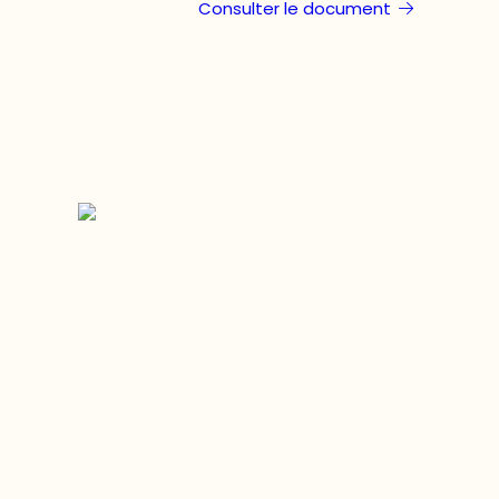
Consulter le document
Restez à l’affût du développement de 
région