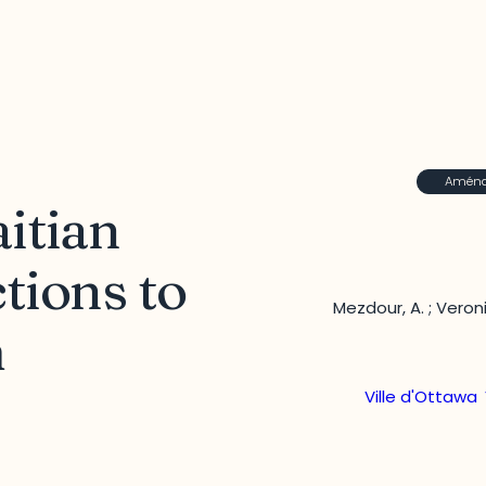
Aménag
itian
tions to
Mezdour, A. ; Veroni
m
Ville d'Ottawa
,