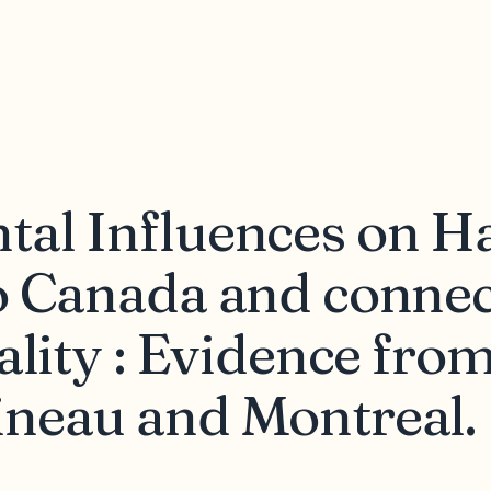
al Influences on Ha
o Canada and connec
ality : Evidence fro
neau and Montreal.