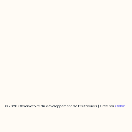
Contact média
Joani Vallespir
819-595-3900 | Poste 3222
joani.vallespir@uqo.ca
Politique de confidentialité
© 2026 Observatoire du développement de l’Outaouais | Créé par
Coloc