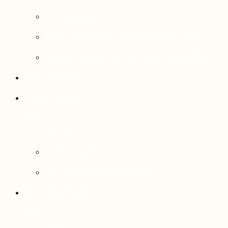
Rattrapage de l’Outaouais
État de situation socioéconomique
Réseau national d’observatoires (RNO)
Publications
Statistiques
Cartographies
Données et statistiques
Salle de presse