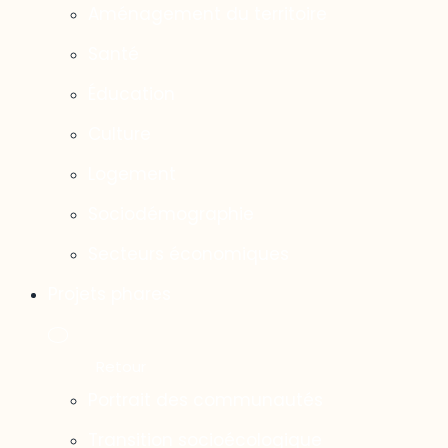
Aménagement du territoire
Santé
Éducation
Culture
Logement
Sociodémographie
Secteurs économiques
Projets phares
Portrait des communautés
Transition socioécologique