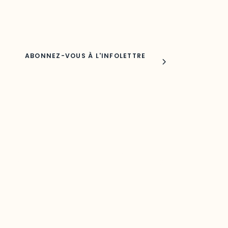
Nom
Joindre l'ODO
283, boulevard Alexandre-Taché,
C.P. 1250, succursale Hull, bureau C-0330
Gatineau, QC J9A 1L8
Questions générales
odooutaouais@uqo.ca