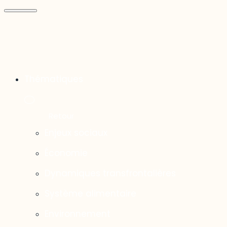
Thématiques
Enjeux sociaux
Économie
Dynamiques transfrontalières
Système alimentaire
Environnement