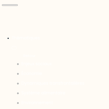
Thématiques
Enjeux sociaux
Économie
Dynamiques transfrontalières
Système alimentaire
Environnement