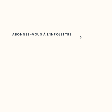
Adresse courriel
Nom
Joindre l'ODO
283, boulevard Alexandre-Taché,
C.P. 1250, succursale Hull, bureau C-0330
Gatineau, QC J9A 1L8
Questions générales
odooutaouais@uqo.ca