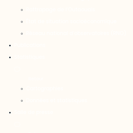
Rattrapage de l’Outaouais
État de situation socioéconomique
Réseau national d’observatoires (RNO)
Publications
Statistiques
Cartographies
Données et statistiques
Salle de presse