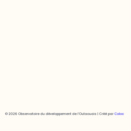
Contact média
Joani Vallespir
819-595-3900 | Poste 3222
joani.vallespir@uqo.ca
Politique de confidentialité
© 2026 Observatoire du développement de l’Outaouais | Créé par
Coloc