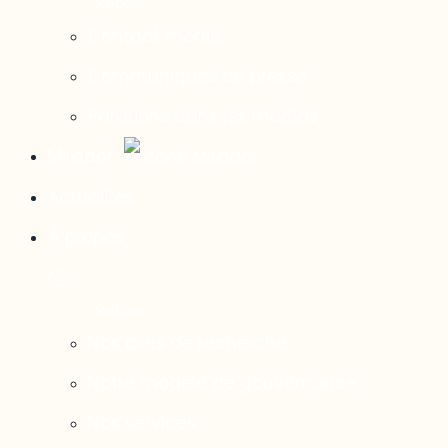
Contact média
Communiqués de presse
Parutions dans les médias
Mirador
Actualités
À propos
Nos axes de recherche
Notre modèle de gouvernance
Nos services