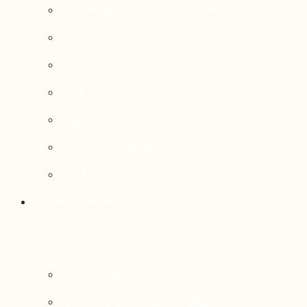
Aménagement du territoire
Santé
Éducation
Culture
Logement
Sociodémographie
Secteurs économiques
Projets phares
Portrait des communautés
Transition socioécologique