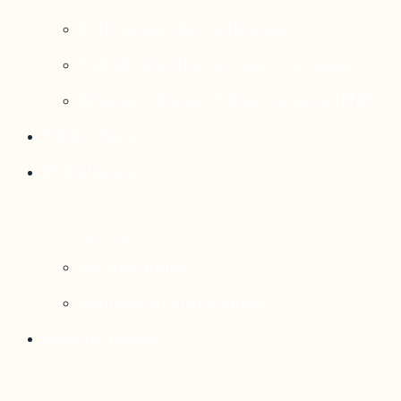
Rattrapage de l’Outaouais
État de situation socioéconomique
Réseau national d’observatoires (RNO)
Publications
Statistiques
Cartographies
Données et statistiques
Salle de presse