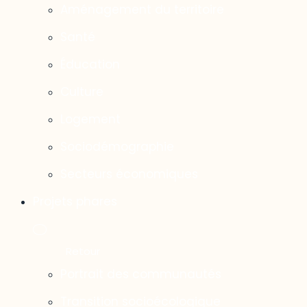
Aménagement du territoire
Santé
Éducation
Culture
Logement
Sociodémographie
Secteurs économiques
Projets phares
Portrait des communautés
Transition socioécologique