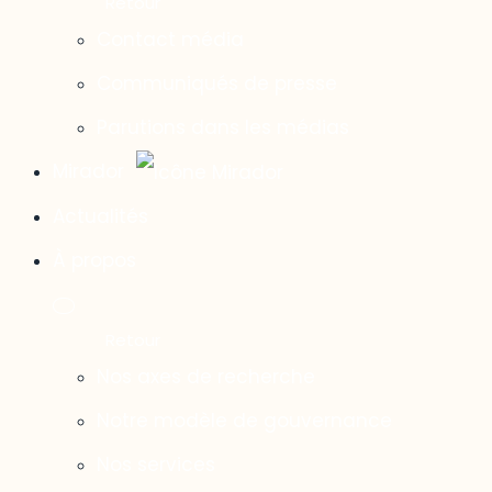
Contact média
Communiqués de presse
Parutions dans les médias
Mirador
Actualités
À propos
Nos axes de recherche
Notre modèle de gouvernance
Nos services