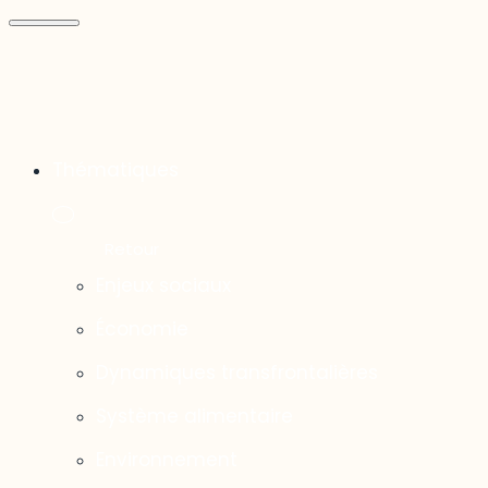
Thématiques
Enjeux sociaux
Économie
Dynamiques transfrontalières
Système alimentaire
Environnement