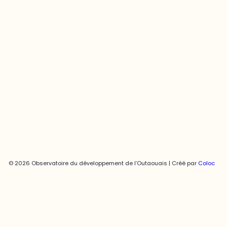
Joani Vallespir
819-595-3900 | Poste 3222
joani.vallespir@uqo.ca
Politique de confidentialité
© 2026 Observatoire du développement de l’Outaouais | Créé par
Coloc