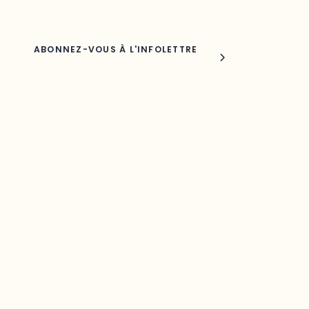
Joindre l'ODO
283, boulevard Alexandre-Taché,
C.P. 1250, succursale Hull, bureau C-0330
Gatineau, QC J9A 1L8
Questions générales
odooutaouais@uqo.ca
Contact média