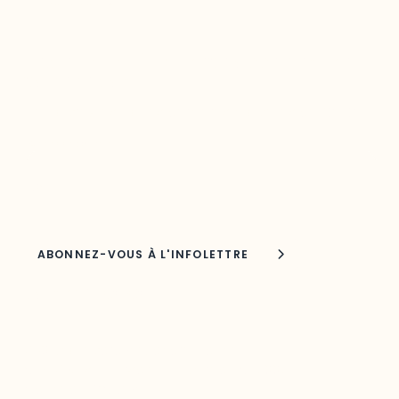
Restez à l’affût du développement de
votre région
Découvrez les toutes dernières nouvelles de l’ODO.
Adresse courriel
Nom
Joindre l'ODO
283, boulevard Alexandre-Taché,
C.P. 1250, succursale Hull, bureau C-0330
Gatineau, QC J9A 1L8