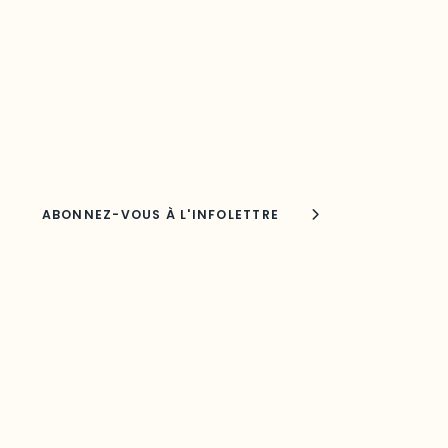
votre région
Découvrez les toutes dernières nouvelles de l’ODO.
Adresse courriel
Nom
Joindre l'ODO
283, boulevard Alexandre-Taché,
C.P. 1250, succursale Hull, bureau C-0330
Gatineau, QC J9A 1L8
Questions générales
odooutaouais@uqo.ca