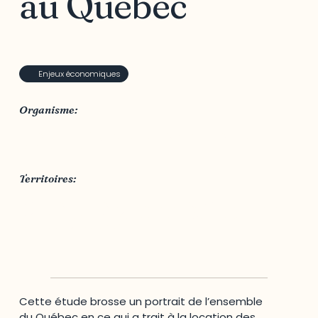
au Québec
Enjeux économiques
Organisme:
Ministère de l’Agriculture, des Pêcheries et de
l’Alimentation
Territoires:
MRC des Collines-de-l'Outaouais
,
MRC Papineau
,
MRC Pontiac
,
MRC Vallée-de-la-Gatineau
,
Outaouais
,
Québec
Cette étude brosse un portrait de l’ensemble
du Québec en ce qui a trait à la location des