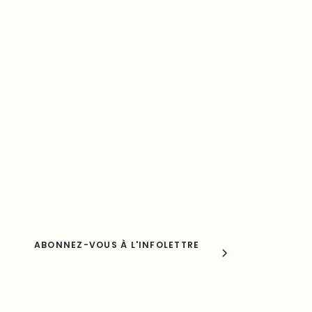
Restez à l’affût du développement de
votre région
Découvrez les toutes dernières nouvelles de l’ODO.
Adresse courriel
Nom
Joindre l'ODO