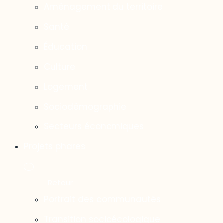
Aménagement du territoire
Santé
Éducation
Culture
Logement
Sociodémographie
Secteurs économiques
Projets phares
Portrait des communautés
Transition socioécologique