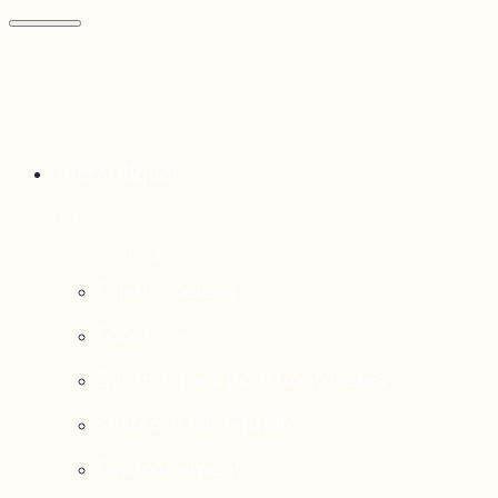
Thématiques
Enjeux sociaux
Économie
Dynamiques transfrontalières
Système alimentaire
Environnement