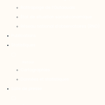
Rattrapage de l’Outaouais
État de situation socioéconomique
Réseau national d’observatoires (RNO)
Publications
Statistiques
Cartographies
Données et statistiques
Salle de presse