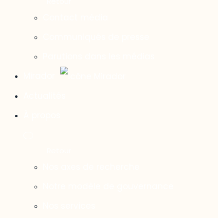
Contact média
Communiqués de presse
Parutions dans les médias
Mirador
Actualités
À propos
Nos axes de recherche
Notre modèle de gouvernance
Nos services