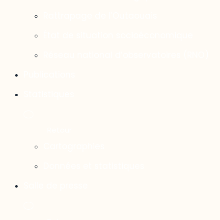
Rattrapage de l’Outaouais
État de situation socioéconomique
Réseau national d’observatoires (RNO)
Publications
Statistiques
Cartographies
Données et statistiques
Salle de presse