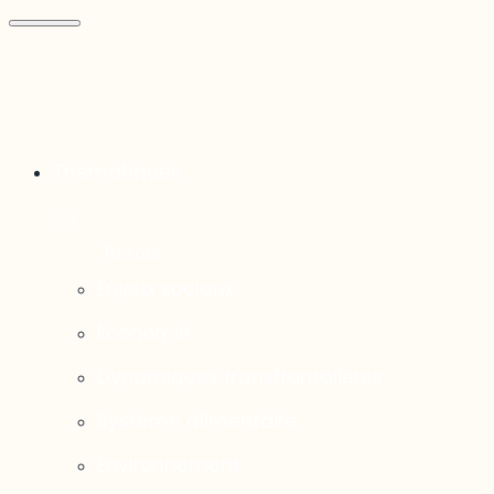
Thématiques
Enjeux sociaux
Économie
Dynamiques transfrontalières
Système alimentaire
Environnement