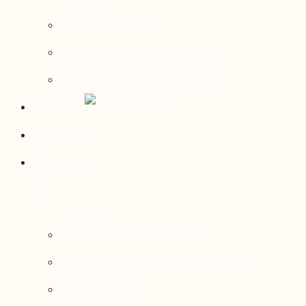
Contact média
Communiqués de presse
Parutions dans les médias
Mirador
Actualités
À propos
Nos axes de recherche
Notre modèle de gouvernance
Nos services