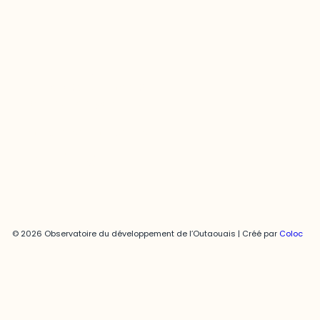
Joani Vallespir
819-595-3900 | Poste 3222
joani.vallespir@uqo.ca
Politique de confidentialité
© 2026 Observatoire du développement de l’Outaouais | Créé par
Coloc