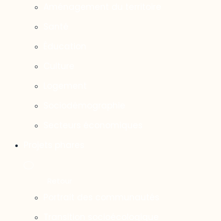
Aménagement du territoire
Santé
Éducation
Culture
Logement
Sociodémographie
Secteurs économiques
Projets phares
Portrait des communautés
Transition socioécologique