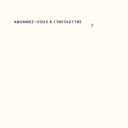
Nom
Joindre l'ODO
283, boulevard Alexandre-Taché,
C.P. 1250, succursale Hull, bureau C-0330
Gatineau, QC J9A 1L8
Questions générales
odooutaouais@uqo.ca
Contact média