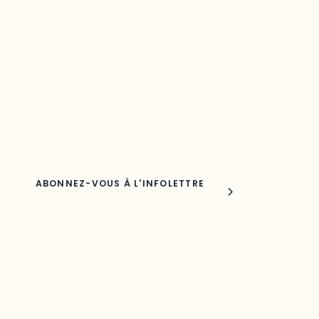
Restez à l’affût du développement de vot
région
Découvrez les toutes dernières nouvelles de l’ODO.
Adresse courriel
Nom
Joindre l'ODO
283, boulevard Alexandre-Taché,