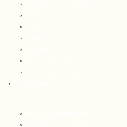
Aménagement du territoire
Santé
Éducation
Culture
Logement
Sociodémographie
Secteurs économiques
Projets phares
Portrait des communautés
Transition socioécologique