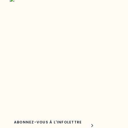
Restez à l’affût du développement de
votre région
Découvrez les toutes dernières nouvelles de l’ODO.
Adresse courriel
Nom