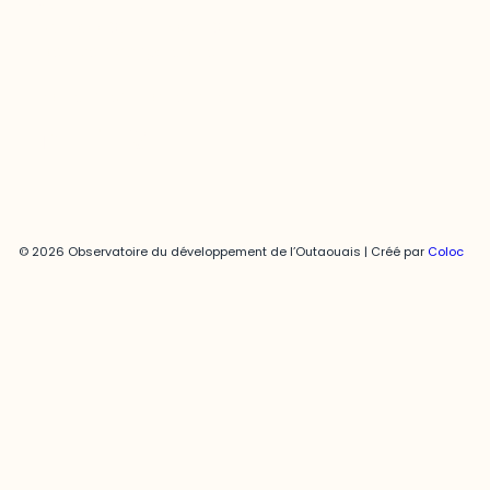
Joani Vallespir
819-595-3900 | Poste 3222
joani.vallespir@uqo.ca
Politique de confidentialité
© 2026 Observatoire du développement de l’Outaouais | Créé par
Coloc