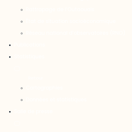
Rattrapage de l’Outaouais
État de situation socioéconomique
Réseau national d’observatoires (RNO)
Publications
Statistiques
Cartographies
Données et statistiques
Salle de presse