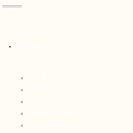
Thématiques
Enjeux sociaux
Économie
Dynamiques transfrontalières
Système alimentaire
Environnement