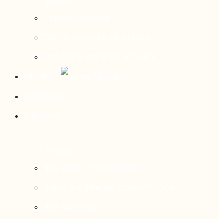
Contact média
Communiqués de presse
Parutions dans les médias
Mirador
Actualités
À propos
Nos axes de recherche
Notre modèle de gouvernance
Nos services