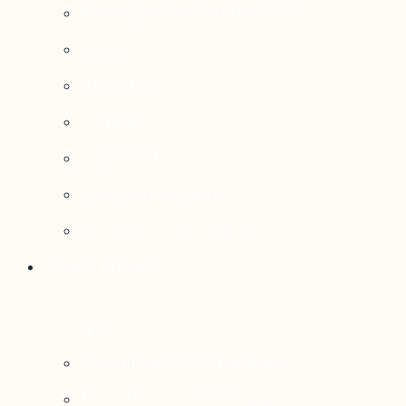
Aménagement du territoire
Santé
Éducation
Culture
Logement
Sociodémographie
Secteurs économiques
Projets phares
Portrait des communautés
Transition socioécologique