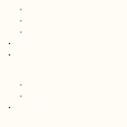
Rattrapage de l’Outaouais
État de situation socioéconomique
Réseau national d’observatoires (RNO)
Publications
Statistiques
Cartographies
Données et statistiques
Salle de presse