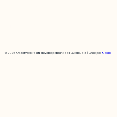
joani.vallespir@uqo.ca
Politique de confidentialité
© 2026 Observatoire du développement de l’Outaouais | Créé par
Coloc