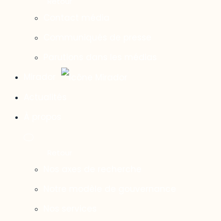
Contact média
Communiqués de presse
Parutions dans les médias
Mirador
Actualités
À propos
Nos axes de recherche
Notre modèle de gouvernance
Nos services