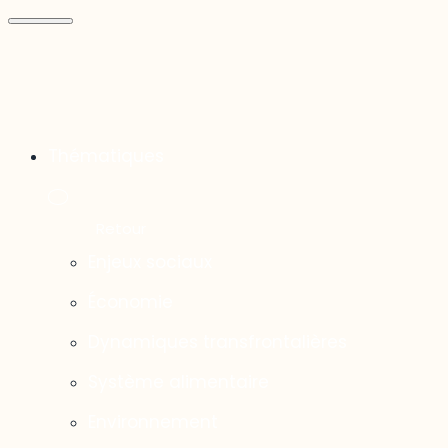
Thématiques
Enjeux sociaux
Économie
Dynamiques transfrontalières
Système alimentaire
Environnement