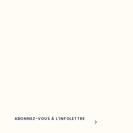
Restez à l’affût du développement de
votre région
Découvrez les toutes dernières nouvelles de l’ODO.
Adresse courriel
Nom