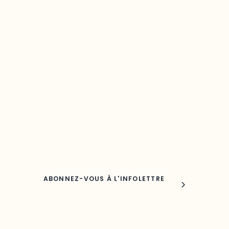
Restez à l’affût du développement de 
région
Découvrez les toutes dernières nouvelles de l’ODO.
Adresse courriel
Nom