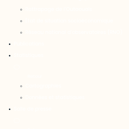
Rattrapage de l’Outaouais
État de situation socioéconomique
Réseau national d’observatoires (RNO)
Publications
Statistiques
Cartographies
Données et statistiques
Salle de presse