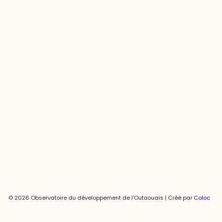
Contact média
Joani Vallespir
819-595-3900 | Poste 3222
joani.vallespir@uqo.ca
Politique de confidentialité
© 2026 Observatoire du développement de l’Outaouais | Créé par
Coloc