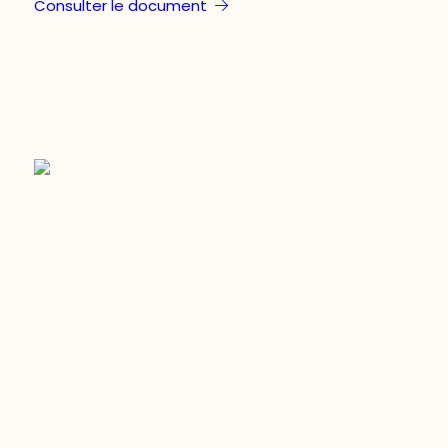
Consulter le document
Restez à l’affût du développement de
votre région
Découvrez les toutes dernières nouvelles de l’ODO.