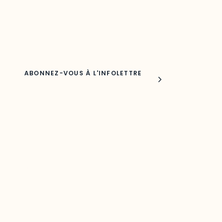
Adresse courriel
Nom
Joindre l'ODO
283, boulevard Alexandre-Taché,
C.P. 1250, succursale Hull, bureau C-0330
Gatineau, QC J9A 1L8
Questions générales
odooutaouais@uqo.ca