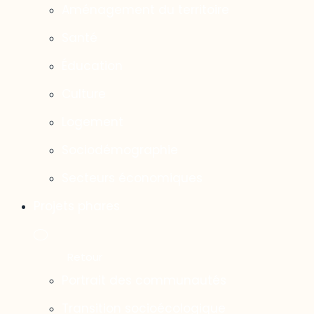
Aménagement du territoire
Santé
Éducation
Culture
Logement
Sociodémographie
Secteurs économiques
Projets phares
Portrait des communautés
Transition socioécologique