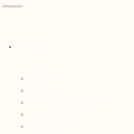
Thématiques
Enjeux sociaux
Économie
Dynamiques transfrontalières
Système alimentaire
Environnement