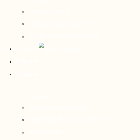
Contact média
Communiqués de presse
Parutions dans les médias
Mirador
Actualités
À propos
Nos axes de recherche
Notre modèle de gouvernance
Nos services