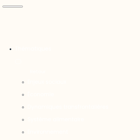
Thématiques
Enjeux sociaux
Économie
Dynamiques transfrontalières
Système alimentaire
Environnement