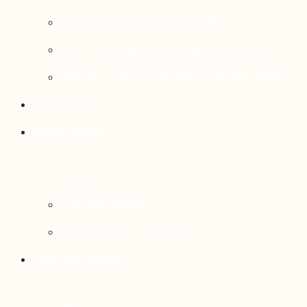
Rattrapage de l’Outaouais
État de situation socioéconomique
Réseau national d’observatoires (RNO)
Publications
Statistiques
Cartographies
Données et statistiques
Salle de presse