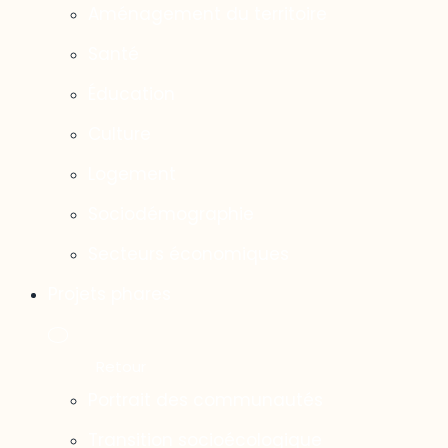
Aménagement du territoire
Santé
Éducation
Culture
Logement
Sociodémographie
Secteurs économiques
Projets phares
Portrait des communautés
Transition socioécologique