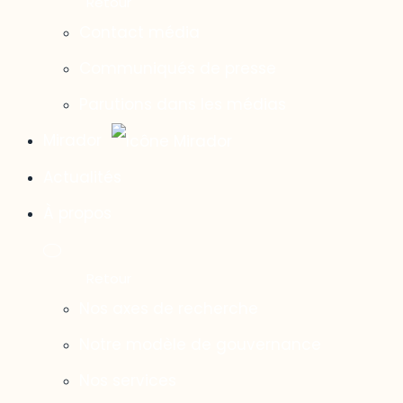
Contact média
Communiqués de presse
Parutions dans les médias
Mirador
Actualités
À propos
Nos axes de recherche
Notre modèle de gouvernance
Nos services