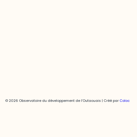
Joani Vallespir
819-595-3900 | Poste 3222
joani.vallespir@uqo.ca
Politique de confidentialité
© 2026 Observatoire du développement de l’Outaouais | Créé par
Coloc