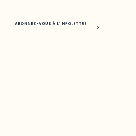
Nom
Joindre l'ODO
283, boulevard Alexandre-Taché,
C.P. 1250, succursale Hull, bureau C-0330
Gatineau, QC J9A 1L8
Questions générales
odooutaouais@uqo.ca
Contact média