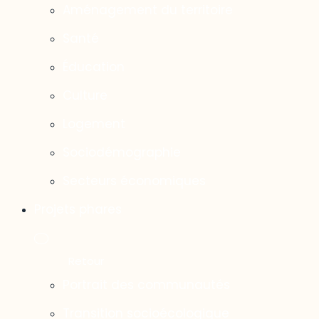
Aménagement du territoire
Santé
Éducation
Culture
Logement
Sociodémographie
Secteurs économiques
Projets phares
Portrait des communautés
Transition socioécologique