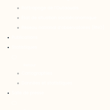
Rattrapage de l’Outaouais
État de situation socioéconomique
Réseau national d’observatoires (RNO)
Publications
Statistiques
Cartographies
Données et statistiques
Salle de presse