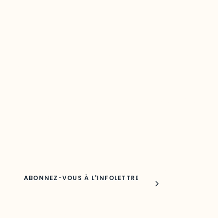
Restez à l’affût du développement de
votre région
Découvrez les toutes dernières nouvelles de l’ODO.
Adresse courriel
Nom
Joindre l'ODO