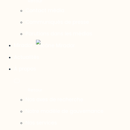
Contact média
Communiqués de presse
Parutions dans les médias
Mirador
Actualités
À propos
Nos axes de recherche
Notre modèle de gouvernance
Nos services