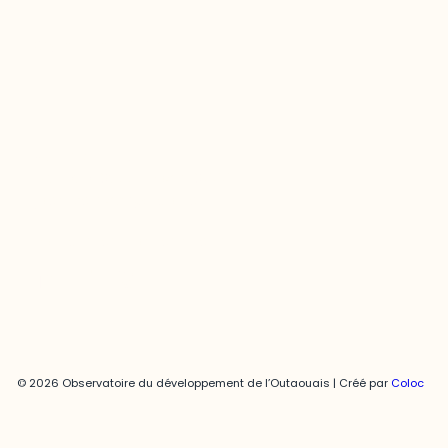
Contact média
Joani Vallespir
819-595-3900 | Poste 3222
joani.vallespir@uqo.ca
Politique de confidentialité
© 2026 Observatoire du développement de l’Outaouais | Créé par
Coloc