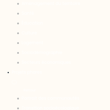
Aménagement du territoire
Santé
Éducation
Culture
Logement
Sociodémographie
Secteurs économiques
Projets phares
Portrait des communautés
Transition socioécologique