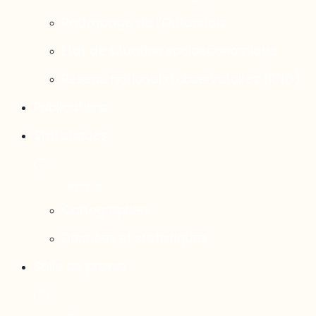
Rattrapage de l’Outaouais
État de situation socioéconomique
Réseau national d’observatoires (RNO)
Publications
Statistiques
Cartographies
Données et statistiques
Salle de presse