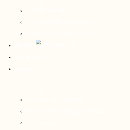
Contact média
Communiqués de presse
Parutions dans les médias
Mirador
Actualités
À propos
Nos axes de recherche
Notre modèle de gouvernance
Nos services