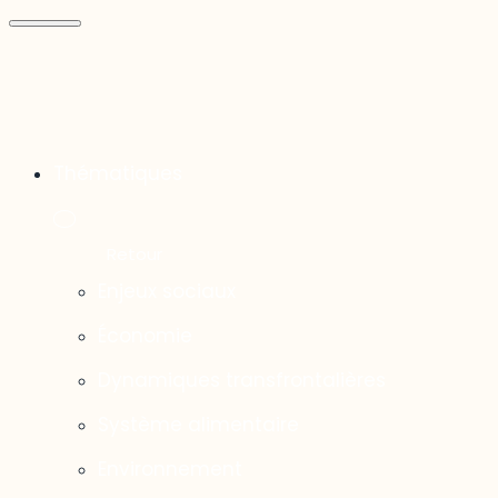
Thématiques
Enjeux sociaux
Économie
Dynamiques transfrontalières
Système alimentaire
Environnement