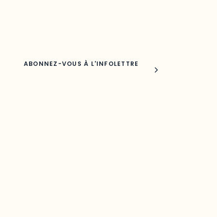
Adresse courriel
Nom
Joindre l'ODO
283, boulevard Alexandre-Taché,
C.P. 1250, succursale Hull, bureau C-0330
Gatineau, QC J9A 1L8
Questions générales
odooutaouais@uqo.ca