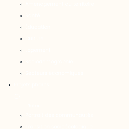
Aménagement du territoire
Santé
Éducation
Culture
Logement
Sociodémographie
Secteurs économiques
Projets phares
Portrait des communautés
Transition socioécologique