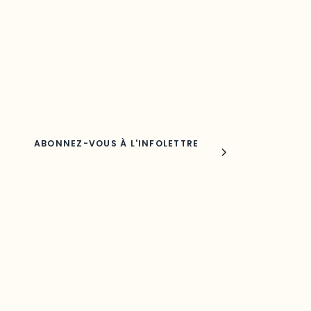
Découvrez les toutes dernières nouvelles de l’ODO.
Adresse courriel
Nom
Joindre l'ODO
283, boulevard Alexandre-Taché,
C.P. 1250, succursale Hull, bureau C-0330
Gatineau, QC J9A 1L8