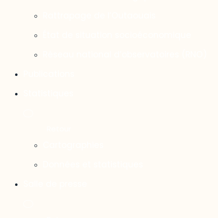
Rattrapage de l’Outaouais
État de situation socioéconomique
Réseau national d’observatoires (RNO)
Publications
Statistiques
Cartographies
Données et statistiques
Salle de presse