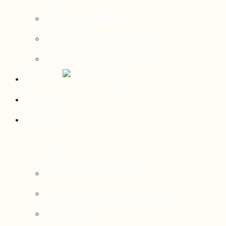
Contact média
Communiqués de presse
Parutions dans les médias
Mirador
Actualités
À propos
Nos axes de recherche
Notre modèle de gouvernance
Nos services