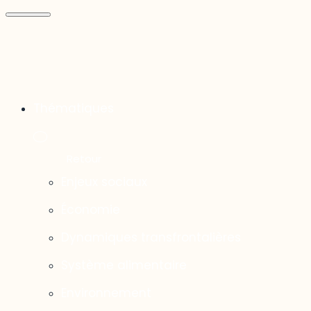
Thématiques
Enjeux sociaux
Économie
Dynamiques transfrontalières
Système alimentaire
Environnement