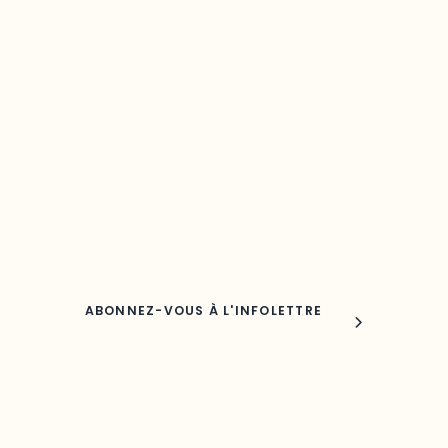
Restez à l’affût du développement de 
région
Découvrez les toutes dernières nouvelles de l’ODO.
Adresse courriel
Nom