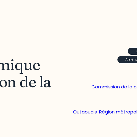
omique
Aménag
on de la
Commission de la c
Outaouais
,
Région métropol