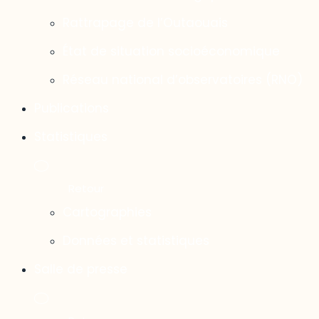
Rattrapage de l’Outaouais
État de situation socioéconomique
Réseau national d’observatoires (RNO)
Publications
Statistiques
Cartographies
Données et statistiques
Salle de presse