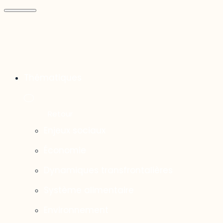
Thématiques
Enjeux sociaux
Économie
Dynamiques transfrontalières
Système alimentaire
Environnement