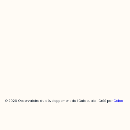
Contact média
Joani Vallespir
819-595-3900 | Poste 3222
joani.vallespir@uqo.ca
Politique de confidentialité
© 2026 Observatoire du développement de l’Outaouais | Créé par
Coloc