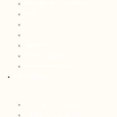
Aménagement du territoire
Santé
Éducation
Culture
Logement
Sociodémographie
Secteurs économiques
Projets phares
Portrait des communautés
Transition socioécologique