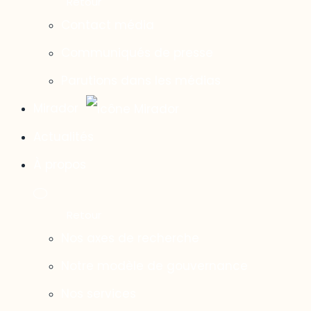
Contact média
Communiqués de presse
Parutions dans les médias
Mirador
Actualités
À propos
Nos axes de recherche
Notre modèle de gouvernance
Nos services