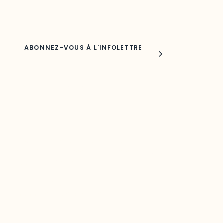
Nom
Joindre l'ODO
283, boulevard Alexandre-Taché,
C.P. 1250, succursale Hull, bureau C-0330
Gatineau, QC J9A 1L8
Questions générales
odooutaouais@uqo.ca