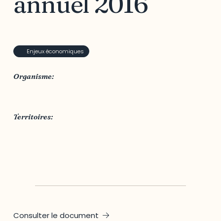
annuel 2016
Enjeux économiques
Organisme:
Emploi Québec
Territoires:
MRC des Collines-de-l'Outaouais
,
MRC Papineau
,
MRC Pontiac
,
MRC Vallée-de-la-Gatineau
,
Outaouais
,
Ville de Gatineau
Consulter le document