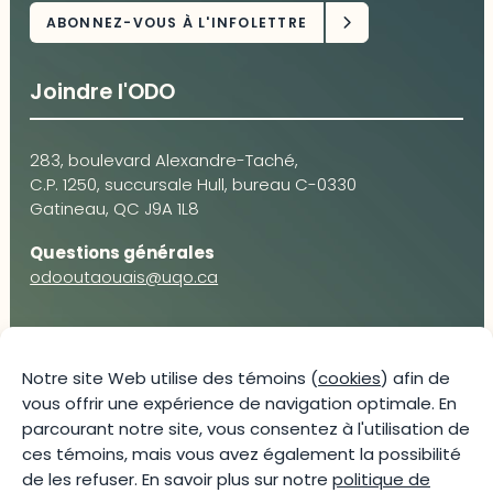
Joindre l'ODO
283, boulevard Alexandre-Taché,
C.P. 1250, succursale Hull, bureau C-0330
Gatineau, QC J9A 1L8
Questions générales
odooutaouais@uqo.ca
Contact média
Notre site Web utilise des témoins (
cookies
) afin de
vous offrir une expérience de navigation optimale. En
Joani Vallespir
parcourant notre site, vous consentez à l'utilisation de
819-595-3900 | Poste 3222
ces témoins, mais vous avez également la possibilité
joani.vallespir@uqo.ca
de les refuser. En savoir plus sur notre
politique de