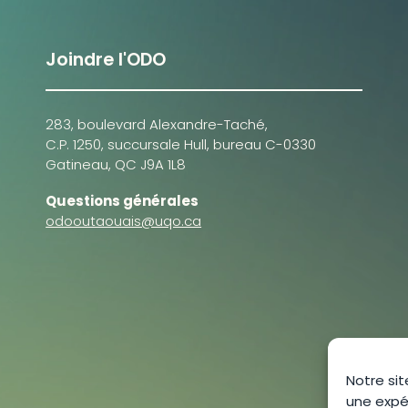
Joindre l'ODO
283, boulevard Alexandre-Taché,
C.P. 1250, succursale Hull, bureau C-0330
Gatineau, QC J9A 1L8
Questions générales
odooutaouais@uqo.ca
Notre sit
une expé