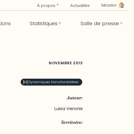
Mirador
À propos
Actualités
tions
Statistiques
Salle de presse
NOVEMBRE
2013
Dynamiques transfrontalières
Auteur:
Luisa Veronis
Territoire:
Région métropolitaine