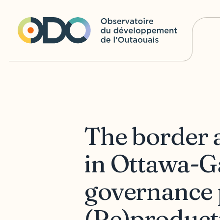
The border 
in Ottawa-G
governance 
(Re)producti