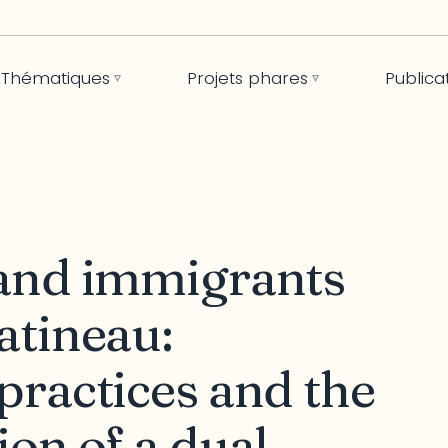
Thématiques
Projets phares
Publica
and immigrants
atineau:
practices and the
on of a dual