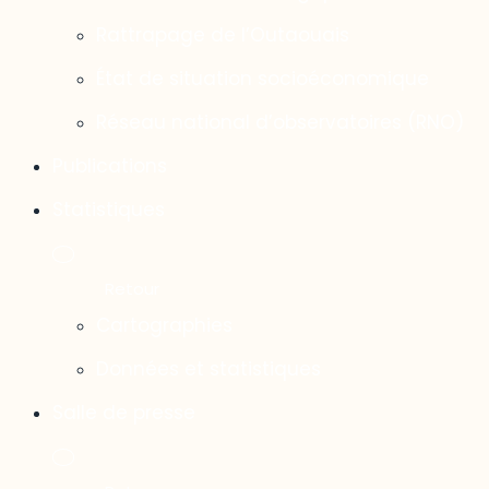
Rattrapage de l’Outaouais
État de situation socioéconomique
Réseau national d’observatoires (RNO)
Publications
Statistiques
Cartographies
Données et statistiques
Salle de presse