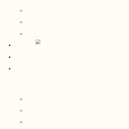
Contact média
Communiqués de presse
Parutions dans les médias
Mirador
Actualités
À propos
Nos axes de recherche
Notre modèle de gouvernance
Nos services