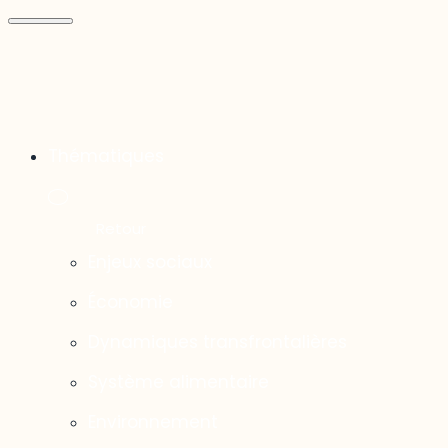
Thématiques
Enjeux sociaux
Économie
Dynamiques transfrontalières
Système alimentaire
Environnement