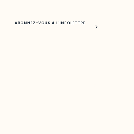
Nom
Joindre l'ODO
283, boulevard Alexandre-Taché,
C.P. 1250, succursale Hull, bureau C-0330
Gatineau, QC J9A 1L8
Questions générales
odooutaouais@uqo.ca
Contact média