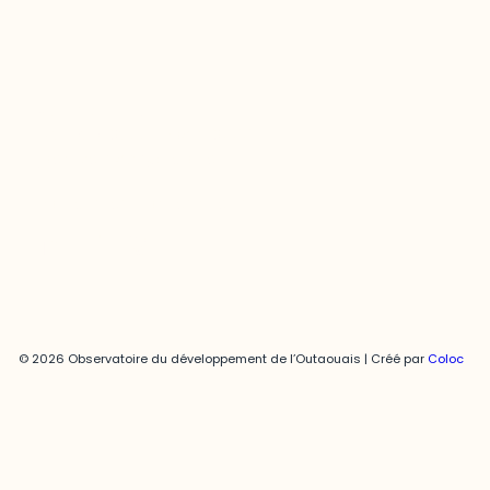
Joani Vallespir
819-595-3900 | Poste 3222
joani.vallespir@uqo.ca
Politique de confidentialité
© 2026 Observatoire du développement de l’Outaouais | Créé par
Coloc