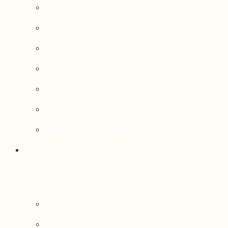
Aménagement du territoire
Santé
Éducation
Culture
Logement
Sociodémographie
Secteurs économiques
Projets phares
Portrait des communautés
Transition socioécologique