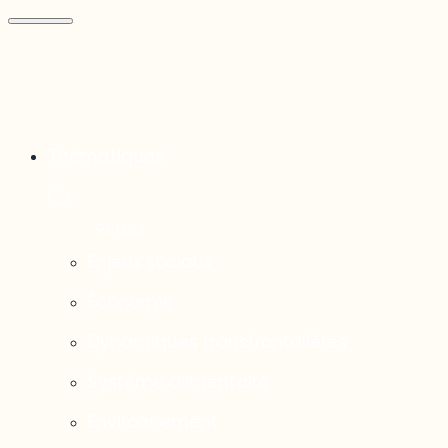
Thématiques
Enjeux sociaux
Économie
Dynamiques transfrontalières
Système alimentaire
Environnement