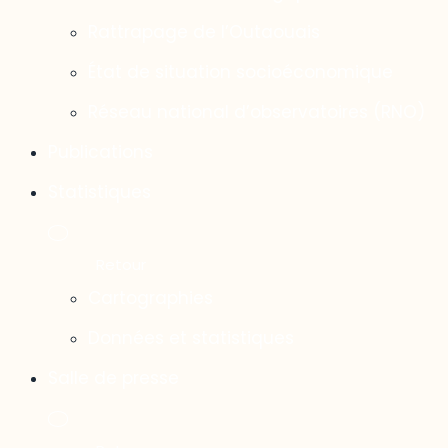
Rattrapage de l’Outaouais
État de situation socioéconomique
Réseau national d’observatoires (RNO)
Publications
Statistiques
Cartographies
Données et statistiques
Salle de presse