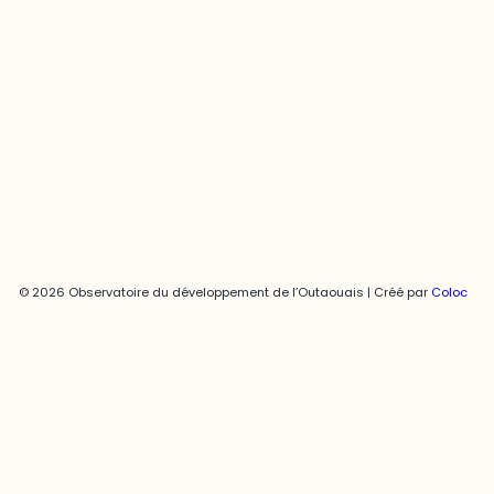
Joani Vallespir
819-595-3900 | Poste 3222
joani.vallespir@uqo.ca
Politique de confidentialité
© 2026 Observatoire du développement de l’Outaouais | Créé par
Coloc