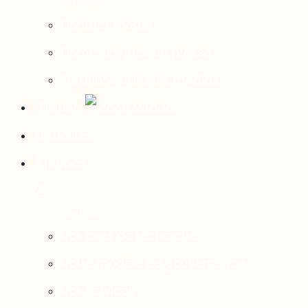
Contact média
Communiqués de presse
Parutions dans les médias
Mirador
Actualités
À propos
Nos axes de recherche
Notre modèle de gouvernance
Nos services