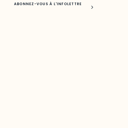
Joindre l'ODO
283, boulevard Alexandre-Taché,
C.P. 1250, succursale Hull, bureau C-0330
Gatineau, QC J9A 1L8
Questions générales
odooutaouais@uqo.ca
Contact média