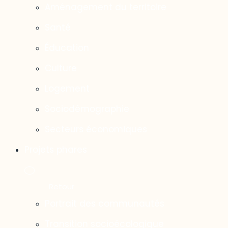
Aménagement du territoire
Santé
Éducation
Culture
Logement
Sociodémographie
Secteurs économiques
Projets phares
Portrait des communautés
Transition socioécologique