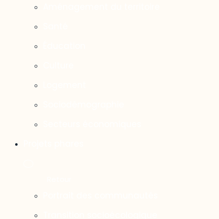
Aménagement du territoire
Santé
Éducation
Culture
Logement
Sociodémographie
Secteurs économiques
Projets phares
Portrait des communautés
Transition socioécologique