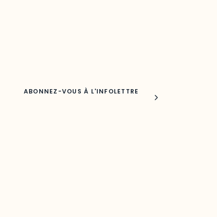
Découvrez les toutes dernières nouvelles de l’ODO.
Adresse courriel
Nom
Joindre l'ODO
283, boulevard Alexandre-Taché,
C.P. 1250, succursale Hull, bureau C-0330
Gatineau, QC J9A 1L8