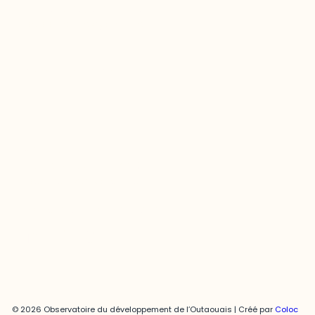
Questions générales
odooutaouais@uqo.ca
Contact média
Joani Vallespir
819-595-3900 | Poste 3222
joani.vallespir@uqo.ca
Politique de confidentialité
© 2026 Observatoire du développement de l’Outaouais | Créé par
Coloc