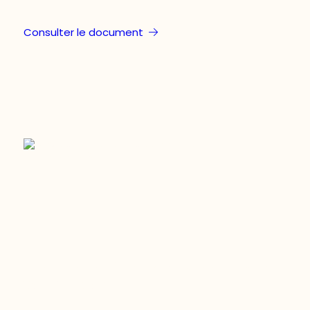
Consulter le document
Restez à l’affût du développement de
votre région