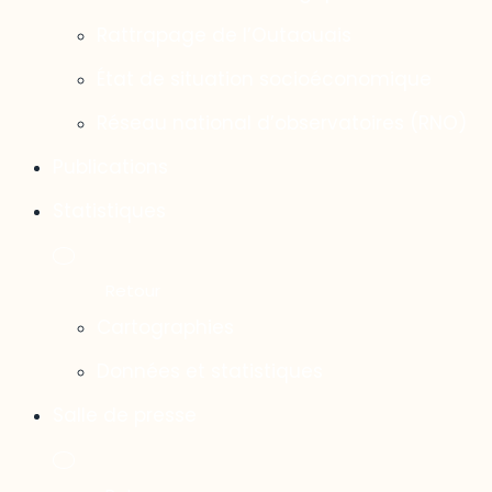
Rattrapage de l’Outaouais
État de situation socioéconomique
Réseau national d’observatoires (RNO)
Publications
Statistiques
Cartographies
Données et statistiques
Salle de presse