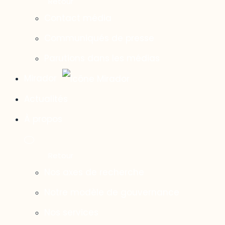
Contact média
Communiqués de presse
Parutions dans les médias
Mirador
Actualités
À propos
Nos axes de recherche
Notre modèle de gouvernance
Nos services