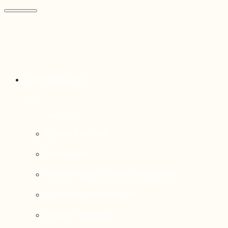
Thématiques
Enjeux sociaux
Économie
Dynamiques transfrontalières
Système alimentaire
Environnement