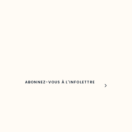
Restez à l’affût du développement de 
région
Découvrez les toutes dernières nouvelles de l’ODO.
Adresse courriel
Nom