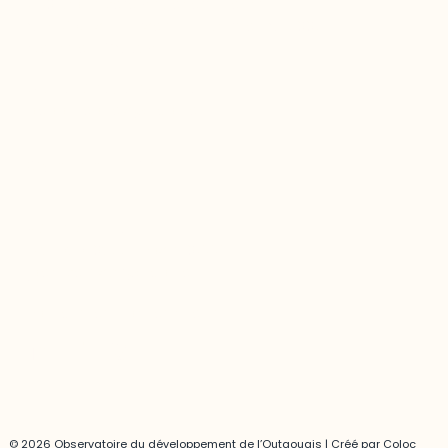
283, boulevard Alexandre-Taché,
C.P. 1250, succursale Hull, bureau C-0330
Gatineau, QC J9A 1L8
Questions générales
odooutaouais@uqo.ca
Contact média
Joani Vallespir
819-595-3900 | Poste 3222
joani.vallespir@uqo.ca
Politique de confidentialité
© 2026 Observatoire du développement de l’Outaouais | Créé par
Coloc