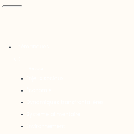
Thématiques
Enjeux sociaux
Économie
Dynamiques transfrontalières
Système alimentaire
Environnement