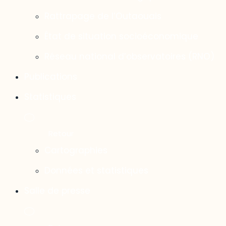
Rattrapage de l’Outaouais
État de situation socioéconomique
Réseau national d’observatoires (RNO)
Publications
Statistiques
Cartographies
Données et statistiques
Salle de presse