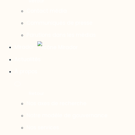
Contact média
Communiqués de presse
Parutions dans les médias
Mirador
Actualités
À propos
Nos axes de recherche
Notre modèle de gouvernance
Nos services