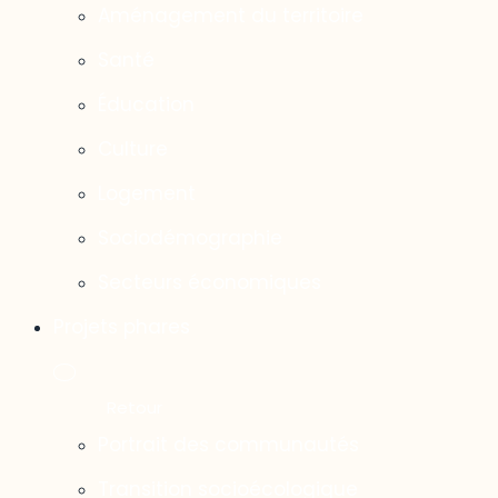
Aménagement du territoire
Santé
Éducation
Culture
Logement
Sociodémographie
Secteurs économiques
Projets phares
Portrait des communautés
Transition socioécologique