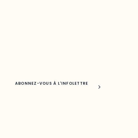
Restez à l’affût du développement de
votre région
Découvrez les toutes dernières nouvelles de l’ODO.
Adresse courriel
Nom
Joindre l'ODO