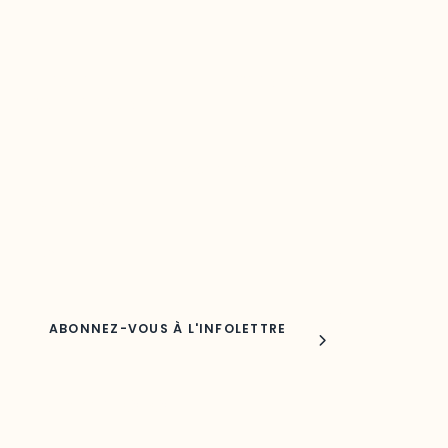
Restez à l’affût du développement de
votre région
Découvrez les toutes dernières nouvelles de l’ODO.
Adresse courriel
Nom
Joindre l'ODO