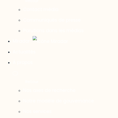
Contact média
Communiqués de presse
Parutions dans les médias
Mirador
Actualités
À propos
Nos axes de recherche
Notre modèle de gouvernance
Nos services