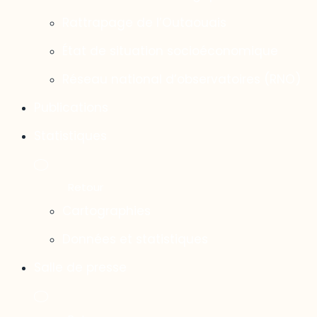
Rattrapage de l’Outaouais
État de situation socioéconomique
Réseau national d’observatoires (RNO)
Publications
Statistiques
Cartographies
Données et statistiques
Salle de presse