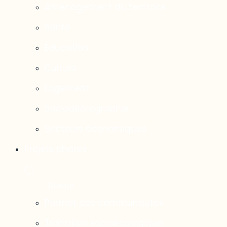
Aménagement du territoire
Santé
Éducation
Culture
Logement
Sociodémographie
Secteurs économiques
Projets phares
Portrait des communautés
Transition socioécologique