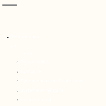
Thématiques
Enjeux sociaux
Économie
Dynamiques transfrontalières
Système alimentaire
Environnement