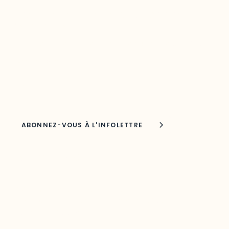
Restez à l’affût du développement de
votre région
Découvrez les toutes dernières nouvelles de l’ODO.
Adresse courriel
Nom
Joindre l'ODO
283, boulevard Alexandre-Taché,
C.P. 1250, succursale Hull, bureau C-0330
Gatineau, QC J9A 1L8