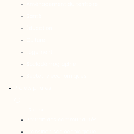
Aménagement du territoire
Santé
Éducation
Culture
Logement
Sociodémographie
Secteurs économiques
Projets phares
Portrait des communautés
Transition socioécologique