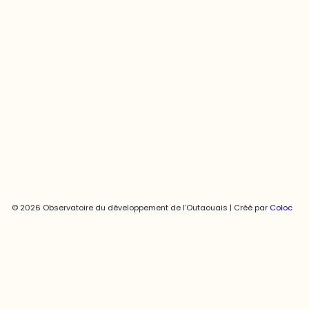
Joani Vallespir
819-595-3900 | Poste 3222
joani.vallespir@uqo.ca
Politique de confidentialité
© 2026 Observatoire du développement de l’Outaouais | Créé par
Coloc