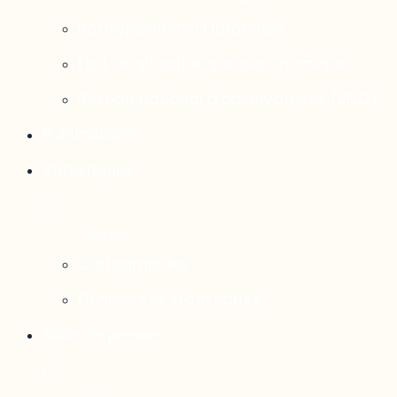
Rattrapage de l’Outaouais
État de situation socioéconomique
Réseau national d’observatoires (RNO)
Publications
Statistiques
Cartographies
Données et statistiques
Salle de presse