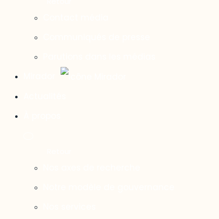
Contact média
Communiqués de presse
Parutions dans les médias
Mirador
Actualités
À propos
Nos axes de recherche
Notre modèle de gouvernance
Nos services