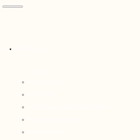
Thématiques
Enjeux sociaux
Économie
Dynamiques transfrontalières
Système alimentaire
Environnement