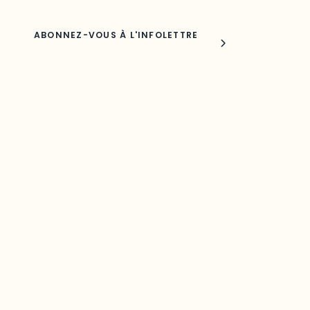
Joindre l'ODO
283, boulevard Alexandre-Taché,
C.P. 1250, succursale Hull, bureau C-0330
Gatineau, QC J9A 1L8
Questions générales
odooutaouais@uqo.ca
Contact média